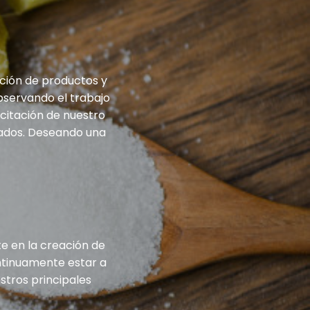
ción de productos y
bservando el trabajo
citación de nuestro
eados. Deseando una
e en la creación de
ntinuamente estar a
stros principales