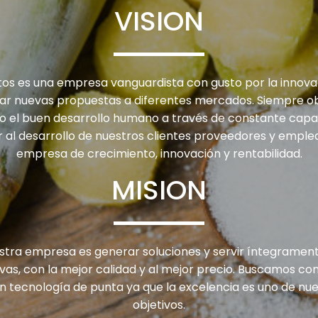
VISION
tos es una empresa vanguardista con gusto por la innova
lar nuevas propuestas a diferentes mercados. Siempre o
 el buen desarrollo humano a través de constante capa
ir al desarrollo de nuestros clientes proveedores y empl
empresa de crecimiento, innovación y rentabilidad.
MISION
estra empresa es generar soluciones y servir íntegrament
vas, con la mejor calidad y al mejor precio. Buscamos co
n tecnología de punta ya que la excelencia es uno de nue
objetivos.