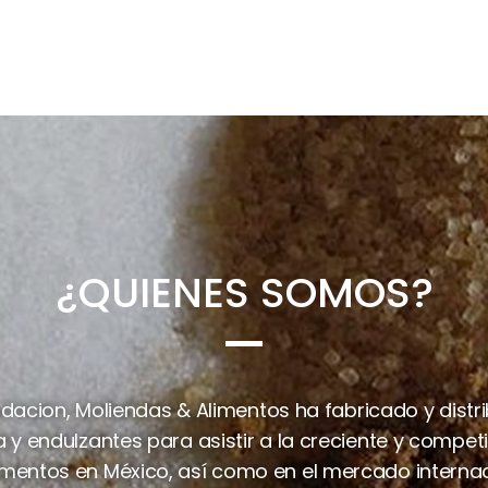
¿QUIENES SOMOS?
dacion, Moliendas & Alimentos ha fabricado y distr
 y endulzantes para asistir a la creciente y competit
imentos en México, así como en el mercado internac