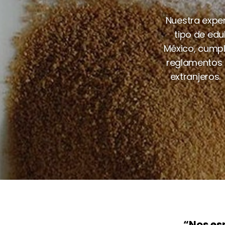
Nuestra expe
tipo de edu
México, cumpl
reglamentos d
extranjeros
“Nos es