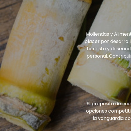
Moliendas y Alimen
placer por desarrol
honesto y deseando
personal. Contribu
El propósito de nu
opciones competiti
la vanguardia co