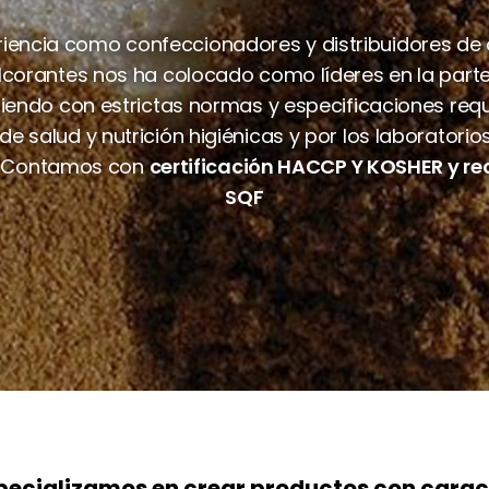
riencia como confeccionadores y distribuidores de 
lcorantes nos ha colocado como líderes en la part
iendo con estrictas normas y especificaciones requ
e salud y nutrición higiénicas y por los laboratorio
. Contamos con
certificación HACCP Y KOSHER y r
SQF
pecializamos en crear productos con carac