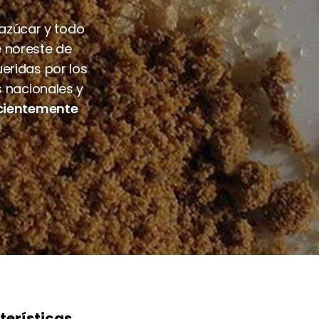
azúcar y todo
e noreste de
eridas por los
s nacionales y
ecientemente
terísticas