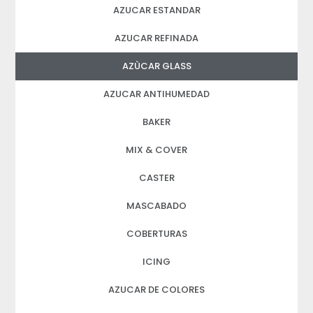
AZUCAR ESTANDAR
AZUCAR REFINADA
AZÙCAR GLASS
AZUCAR ANTIHUMEDAD
BAKER
MIX & COVER
CASTER
MASCABADO
COBERTURAS
ICING
AZUCAR DE COLORES